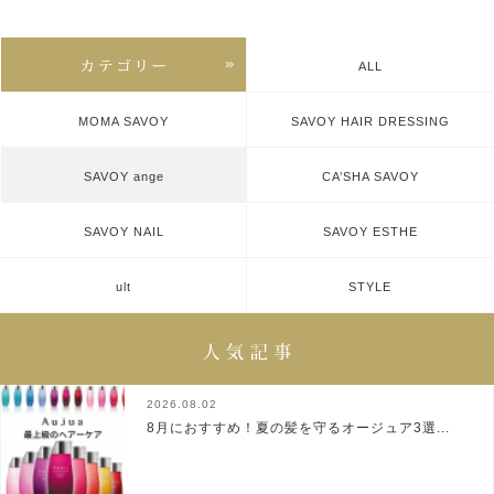
ALL
MOMA SAVOY
SAVOY HAIR DRESSING
SAVOY ange
CA’SHA SAVOY
SAVOY NAIL
SAVOY ESTHE
ult
STYLE
2026.08.02
8月におすすめ！夏の髪を守るオージュア3選...