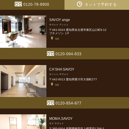
0120-78-8900
ネットで予約する
SAVOY ange
サヴォイ アンジュ
〒461-0024 愛知県名古屋市東区山口町9-12
プチメゾン １F
地図
0120-094-833
CA’SHA SAVOY
カーシャ サヴォイ
〒442-0013 愛知県豊川市大堀町277
地図
0120-854-877
MOMA.SAVOY
モマ サヴォイ
〒395-0004 長野県飯田市上郷黒田1766-2