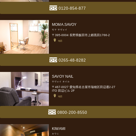
0120-854-877
MOMA.SAVOY
モマ サヴォイ
〒395-0004 長野県飯田市上郷黒田1766-2
地図
0265-48-8282
SAVOY NAIL
サヴォイ ネイル
〒467-0027 愛知県名古屋市瑞穂区田辺通2-27
ITO 田辺ビル 2F
地図
0800-200-8550
KIWAMI
キワミ