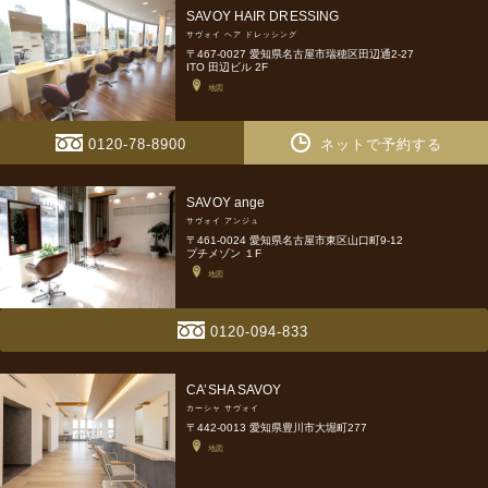
SAVOY HAIR DRESSING
サヴォイ ヘア ドレッシング
〒467-0027 愛知県名古屋市瑞穂区田辺通2-27
ITO 田辺ビル 2F
地図
0120-78-8900
ネットで予約する
SAVOY ange
サヴォイ アンジュ
〒461-0024 愛知県名古屋市東区山口町9-12
プチメゾン １F
地図
0120-094-833
CA’SHA SAVOY
カーシャ サヴォイ
〒442-0013 愛知県豊川市大堀町277
地図