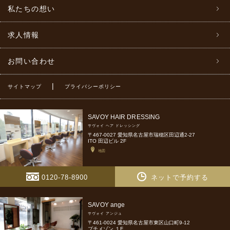
私たちの想い
求人情報
お問い合わせ
|
サイトマップ
プライバシーポリシー
SAVOY HAIR DRESSING
サヴォイ ヘア ドレッシング
〒467-0027 愛知県名古屋市瑞穂区田辺通2-27
ITO 田辺ビル 2F
地図
0120-78-8900
ネットで予約する
SAVOY ange
サヴォイ アンジュ
〒461-0024 愛知県名古屋市東区山口町9-12
プチメゾン １F