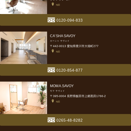
地図
0120-094-833
CA’SHA SAVOY
カーシャ サヴォイ
〒442-0013 愛知県豊川市大堀町277
地図
0120-854-877
MOMA.SAVOY
モマ サヴォイ
〒395-0004 長野県飯田市上郷黒田1766-2
地図
0265-48-8282