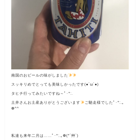
南国のおビールの味がしました
スッキリめでとっても美味しかったです(●´ω`●)
タヒチ行ってみたいですね～ﾟ･*:.
土井さんお土産ありがとうございます
ご馳走様でしたﾟ･*:.｡
❁^^
私達も来年二月は……ﾟ･*:.｡❁(*´艸`)