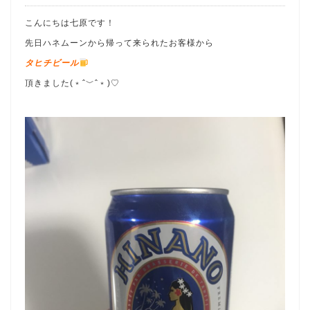
こんにちは七原です！
先日ハネムーンから帰って来られたお客様から
タヒチビール
頂きました(﹡ˆ﹀ˆ﹡)♡