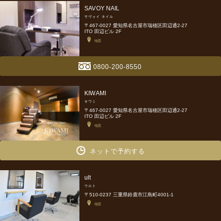
SAVOY NAIL
サヴォイ ネイル
〒467-0027 愛知県名古屋市瑞穂区田辺通2-27
ITO 田辺ビル 2F
地図
0800-200-8550
KIWAMI
キワミ
〒467-0027 愛知県名古屋市瑞穂区田辺通2-27
ITO 田辺ビル 2F
地図
ネットで予約する
ult
ウルト
〒510-0237 三重県鈴鹿市江島町4001-1
地図