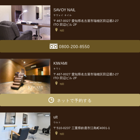
SAVOY NAIL
サヴォイ ネイル
〒467-0027 愛知県名古屋市瑞穂区田辺通2-27
ITO 田辺ビル 2F
地図
0800-200-8550
KIWAMI
キワミ
〒467-0027 愛知県名古屋市瑞穂区田辺通2-27
ITO 田辺ビル 2F
地図
ネットで予約する
ult
ウルト
〒510-0237 三重県鈴鹿市江島町4001-1
地図