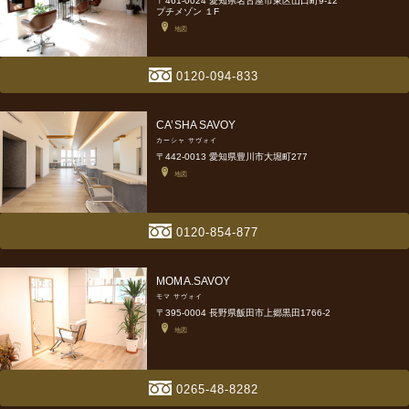
〒461-0024 愛知県名古屋市東区山口町9-12
プチメゾン １F
地図
0120-094-833
CA’SHA SAVOY
カーシャ サヴォイ
〒442-0013 愛知県豊川市大堀町277
地図
0120-854-877
MOMA.SAVOY
モマ サヴォイ
〒395-0004 長野県飯田市上郷黒田1766-2
地図
0265-48-8282