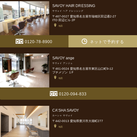
SAVOY HAIR DRESSING
サヴォイ ヘア ドレッシング
〒467-0027 愛知県名古屋市瑞穂区田辺通2-27
ITO 田辺ビル 2F
地図
0120-78-8900
ネットで予約する
SAVOY ange
サヴォイ アンジュ
〒461-0024 愛知県名古屋市東区山口町9-12
プチメゾン １F
地図
0120-094-833
CA’SHA SAVOY
カーシャ サヴォイ
〒442-0013 愛知県豊川市大堀町277
地図