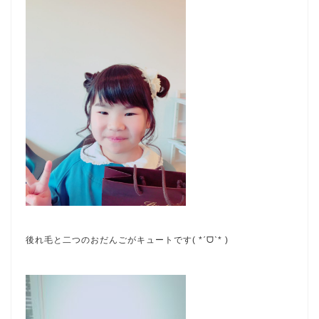
後れ毛と二つのおだんごがキュートです( *ˊᗜˋ* )