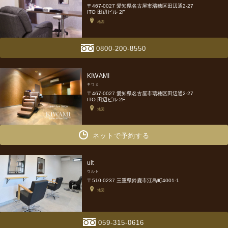
〒467-0027 愛知県名古屋市瑞穂区田辺通2-27
ITO 田辺ビル 2F
地図
0800-200-8550
KIWAMI
キワミ
〒467-0027 愛知県名古屋市瑞穂区田辺通2-27
ITO 田辺ビル 2F
地図
ネットで予約する
ult
ウルト
〒510-0237 三重県鈴鹿市江島町4001-1
地図
059-315-0616