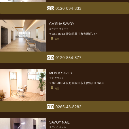
0120-094-833
CA’SHA SAVOY
カーシャ サヴォイ
〒442-0013 愛知県豊川市大堀町277
地図
0120-854-877
MOMA.SAVOY
モマ サヴォイ
〒395-0004 長野県飯田市上郷黒田1766-2
地図
0265-48-8282
SAVOY NAIL
サヴォイ ネイル