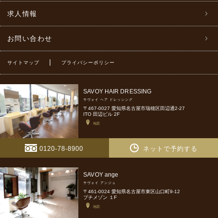
求人情報
お問い合わせ
|
サイトマップ
プライバシーポリシー
SAVOY HAIR DRESSING
サヴォイ ヘア ドレッシング
〒467-0027 愛知県名古屋市瑞穂区田辺通2-27
ITO 田辺ビル 2F
地図
0120-78-8900
ネットで予約する
SAVOY ange
サヴォイ アンジュ
〒461-0024 愛知県名古屋市東区山口町9-12
プチメゾン １F
地図