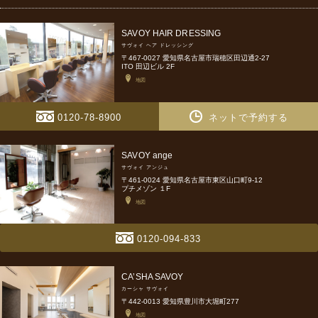
SAVOY HAIR DRESSING
サヴォイ ヘア ドレッシング
〒467-0027 愛知県名古屋市瑞穂区田辺通2-27
ITO 田辺ビル 2F
地図
0120-78-8900
ネットで予約する
SAVOY ange
サヴォイ アンジュ
〒461-0024 愛知県名古屋市東区山口町9-12
プチメゾン １F
地図
0120-094-833
CA’SHA SAVOY
カーシャ サヴォイ
〒442-0013 愛知県豊川市大堀町277
地図