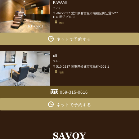
KIWAMI
キワミ
〒467-0027 愛知県名古屋市瑞穂区田辺通2-27
ITO 田辺ビル 2F
地図
ネットで予約する
ult
ウルト
〒510-0237 三重県鈴鹿市江島町4001-1
地図
059-315-0616
ネットで予約する