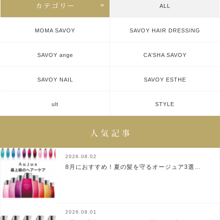
ALL
MOMA SAVOY
SAVOY HAIR DRESSING
SAVOY ange
CA’SHA SAVOY
SAVOY NAIL
SAVOY ESTHE
ult
STYLE
2026.08.02
8月におすすめ！夏の髪を守るオージュア3選...
2026.08.01