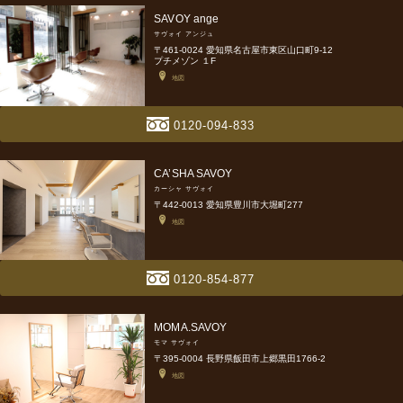
SAVOY ange
サヴォイ アンジュ
〒461-0024 愛知県名古屋市東区山口町9-12
プチメゾン １F
地図
0120-094-833
CA’SHA SAVOY
カーシャ サヴォイ
〒442-0013 愛知県豊川市大堀町277
地図
0120-854-877
MOMA.SAVOY
モマ サヴォイ
〒395-0004 長野県飯田市上郷黒田1766-2
地図