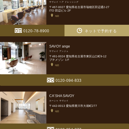
サヴォイ ヘア ドレッシング
〒467-0027 愛知県名古屋市瑞穂区田辺通2-27
ITO 田辺ビル 2F
地図
0120-78-8900
ネットで予約する
SAVOY ange
サヴォイ アンジュ
〒461-0024 愛知県名古屋市東区山口町9-12
プチメゾン １F
地図
0120-094-833
CA’SHA SAVOY
カーシャ サヴォイ
〒442-0013 愛知県豊川市大堀町277
地図