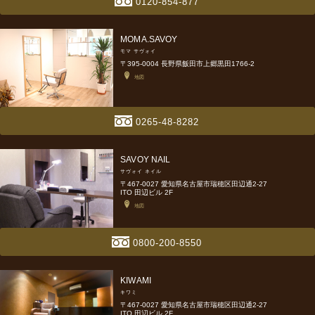
0120-854-877
MOMA.SAVOY
モマ サヴォイ
〒395-0004 長野県飯田市上郷黒田1766-2
地図
0265-48-8282
SAVOY NAIL
サヴォイ ネイル
〒467-0027 愛知県名古屋市瑞穂区田辺通2-27
ITO 田辺ビル 2F
地図
0800-200-8550
KIWAMI
キワミ
〒467-0027 愛知県名古屋市瑞穂区田辺通2-27
ITO 田辺ビル 2F