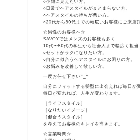
○小顔に見えたい方。
○日常でヘアスタイルがまとまらない方。
○ヘアスタイルの持ちが悪い方。
○20代から80代までの幅広いお客様にご来店
☆男性のお客様へ☆
SAVOYではメンズのお客様も多く
10代〜50代の学生から社会人まで幅広く担
○セットがラクになりたい方。
○自分に似合うヘアスタイルにお困りの方。
○お悩みを改善して欲しい方。
一度お任せ下さい^_^
自分にフィットする髪型に出会えれば毎日が
毎日が変われば、人生が変わります。
［ライフスタイル］
［なりたいイメージ］
［似合うスタイル］
を考えてお客様のキレイを導きます。
☆営業時間☆