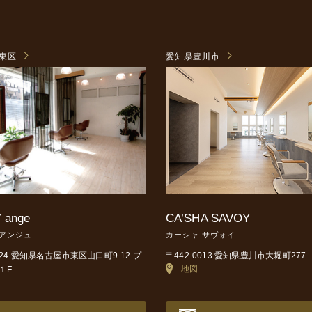
東区
愛知県豊川市
 ange
CA’SHA SAVOY
 アンジュ
カーシャ サヴォイ
0024 愛知県名古屋市東区山口町9-12
プ
〒442-0013 愛知県豊川市大堀町277
地図
１F