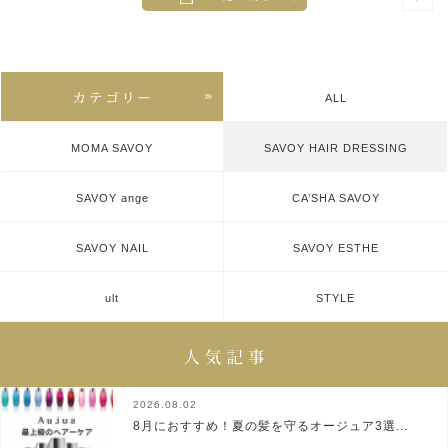
ALL
MOMA SAVOY
SAVOY HAIR DRESSING
SAVOY ange
CA’SHA SAVOY
SAVOY NAIL
SAVOY ESTHE
ult
STYLE
2026.08.02
8月におすすめ！夏の髪を守るオージュア3選...