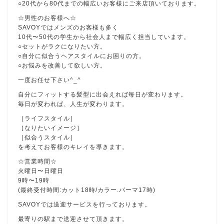
○20代から80代までの幅広いお客様にご来店頂いております。
☆男性のお客様へ☆
SAVOYではメンズのお客様も多く
10代〜50代の学生から社会人まで幅広く担当しています。
○セットがラクになりたい方。
○自分に似合うヘアスタイルにお困りの方。
○お悩みを改善して欲しい方。
一度お任せ下さい^_^
自分にフィットする髪型に出会えれば毎日が変わります。
毎日が変われば、人生が変わります。
［ライフスタイル］
［なりたいイメージ］
［似合うスタイル］
を考えてお客様のキレイを導きます。
☆営業時間☆
火曜日〜日曜日
9時〜19時
(最終受付時間:カット18時/カラー.パーマ17時)
SAVOYでは送迎サービスを行っております。
最寄りの駅まで送迎させて頂きます。