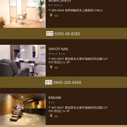
MOMA.SAVOY
モマ サヴォイ
〒395-0004 長野県飯田市上郷黒田1766-2
地図
0265-48-8282
SAVOY NAIL
サヴォイ ネイル
〒467-0027 愛知県名古屋市瑞穂区田辺通2-27
ITO 田辺ビル 2F
地図
0800-200-8550
KIWAMI
キワミ
〒467-0027 愛知県名古屋市瑞穂区田辺通2-27
ITO 田辺ビル 2F
地図