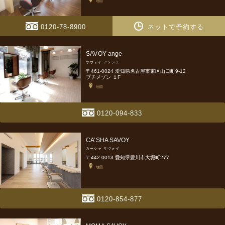
地図
0120-78-8900
ネットで予約する
SAVOY ange
サヴォイ アンジュ
〒461-0024 愛知県名古屋市東区山口町9-12
プチメゾン １F
地図
0120-094-833
CA’SHA SAVOY
カーシャ サヴォイ
〒442-0013 愛知県豊川市大堀町277
地図
0120-854-877