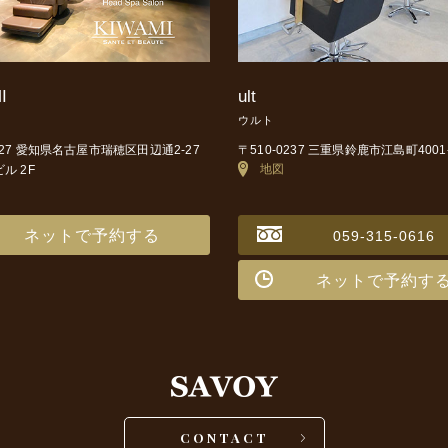
I
ult
ウルト
0027 愛知県名古屋市瑞穂区田辺通2-27
〒510-0237 三重県鈴鹿市江島町4001
地図
ビル 2F
ネットで予約する
059-315-0616
ネットで予約す
CONTACT