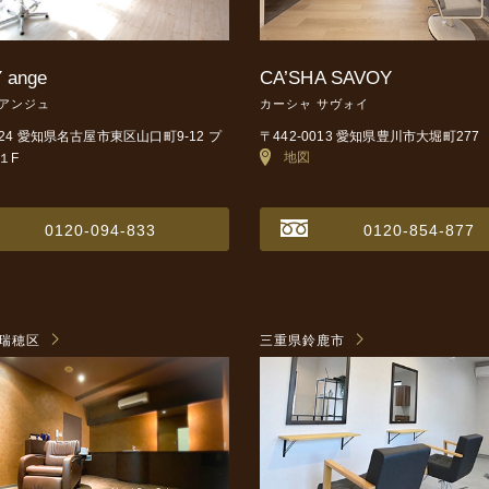
 ange
CA’SHA SAVOY
 アンジュ
カーシャ サヴォイ
0024 愛知県名古屋市東区山口町9-12
プ
〒442-0013 愛知県豊川市大堀町277
地図
１F
0120-094-833
0120-854-877
瑞穂区
三重県鈴鹿市