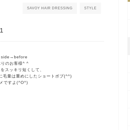
SAVOY HAIR DRESSING
STYLE
1
→side→before
りのお客様^ ^
足をスッキリ短くして、
毛量は重めにしたショートボブ(^^)
ですよ(^O^)