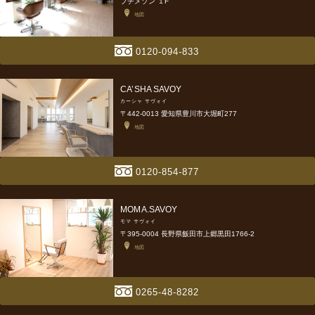
プチメゾン １F
地図
0120-094-833
CA’SHA SAVOY
カーシャ サヴォイ
〒442-0013 愛知県豊川市大堀町277
地図
0120-854-877
MOMA.SAVOY
モマ サヴォイ
〒395-0004 長野県飯田市上郷黒田1766-2
地図
0265-48-8282