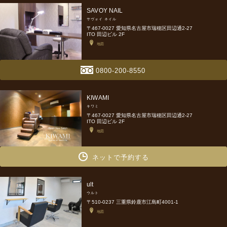
SAVOY NAIL
サヴォイ ネイル
〒467-0027 愛知県名古屋市瑞穂区田辺通2-27
ITO 田辺ビル 2F
地図
0800-200-8550
KIWAMI
キワミ
〒467-0027 愛知県名古屋市瑞穂区田辺通2-27
ITO 田辺ビル 2F
地図
ネットで予約する
ult
ウルト
〒510-0237 三重県鈴鹿市江島町4001-1
地図