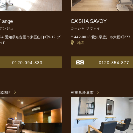
 ange
CA’SHA SAVOY
 アンジュ
カーシャ サヴォイ
0024 愛知県名古屋市東区山口町9-12
プ
〒442-0013 愛知県豊川市大堀町277
地図
１F
0120-094-833
0120-854-877
瑞穂区
三重県鈴鹿市