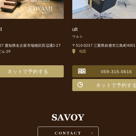
I
ult
ウルト
0027 愛知県名古屋市瑞穂区田辺通2-27
〒510-0237 三重県鈴鹿市江島町4001
地図
ビル 2F
ネットで予約する
059-315-0616
ネットで予約す
CONTACT