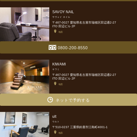
SAVOY NAIL
サヴォイ ネイル
〒467-0027 愛知県名古屋市瑞穂区田辺通2-27
ITO 田辺ビル 2F
地図
0800-200-8550
KIWAMI
キワミ
〒467-0027 愛知県名古屋市瑞穂区田辺通2-27
ITO 田辺ビル 2F
地図
ネットで予約する
ult
ウルト
〒510-0237 三重県鈴鹿市江島町4001-1
地図