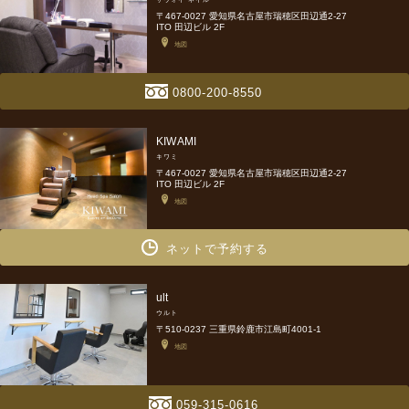
〒467-0027 愛知県名古屋市瑞穂区田辺通2-27
ITO 田辺ビル 2F
地図
0800-200-8550
KIWAMI
キワミ
〒467-0027 愛知県名古屋市瑞穂区田辺通2-27
ITO 田辺ビル 2F
地図
ネットで予約する
ult
ウルト
〒510-0237 三重県鈴鹿市江島町4001-1
地図
059-315-0616