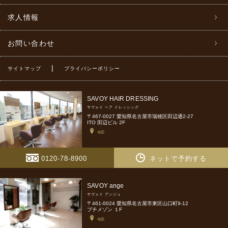
求人情報
お問い合わせ
|
サイトマップ
プライバシーポリシー
SAVOY HAIR DRESSING
サヴォイ ヘア ドレッシング
〒467-0027 愛知県名古屋市瑞穂区田辺通2-27
ITO 田辺ビル 2F
地図
0120-78-8900
ネットで予約する
SAVOY ange
サヴォイ アンジュ
〒461-0024 愛知県名古屋市東区山口町9-12
プチメゾン １F
地図