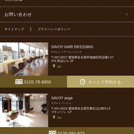
お問い合わせ
|
サイトマップ
プライバシーポリシー
SAVOY HAIR DRESSING
サヴォイ ヘア ドレッシング
〒467-0027 愛知県名古屋市瑞穂区田辺通2-27
ITO 田辺ビル 2F
地図
0120-78-8900
ネットで予約する
SAVOY ange
サヴォイ アンジュ
〒461-0024 愛知県名古屋市東区山口町9-12
プチメゾン １F
地図
0120-094-833