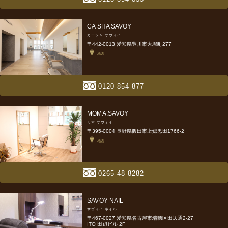
CA’SHA SAVOY
カーシャ サヴォイ
〒442-0013 愛知県豊川市大堀町277
地図
0120-854-877
MOMA.SAVOY
モマ サヴォイ
〒395-0004 長野県飯田市上郷黒田1766-2
地図
0265-48-8282
SAVOY NAIL
サヴォイ ネイル
〒467-0027 愛知県名古屋市瑞穂区田辺通2-27
ITO 田辺ビル 2F