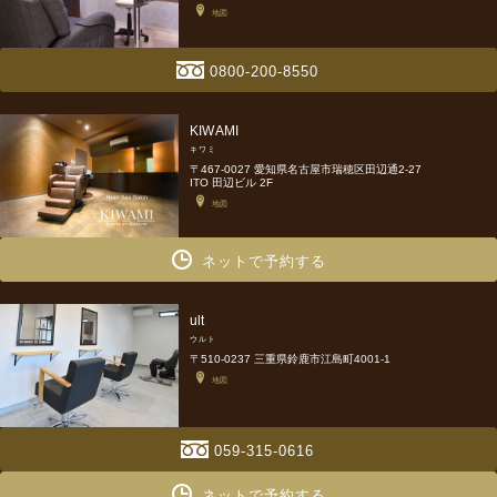
地図
0800-200-8550
KIWAMI
キワミ
〒467-0027 愛知県名古屋市瑞穂区田辺通2-27
ITO 田辺ビル 2F
地図
ネットで予約する
ult
ウルト
〒510-0237 三重県鈴鹿市江島町4001-1
地図
059-315-0616
ネットで予約する