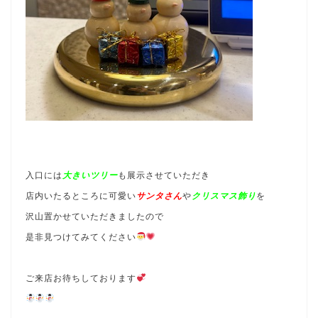
入口には
大きいツリー
も展示させていただき
店内いたるところに可愛い
サンタさん
や
クリスマス飾り
を
沢山置かせていただきましたので
是非見つけてみてください
ご来店お待ちしております