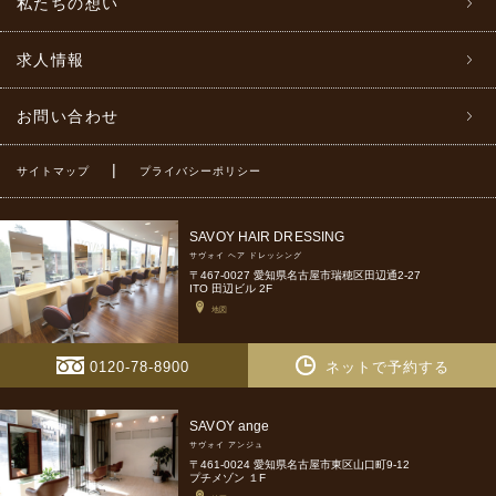
私たちの想い
求人情報
お問い合わせ
|
サイトマップ
プライバシーポリシー
SAVOY HAIR DRESSING
サヴォイ ヘア ドレッシング
〒467-0027 愛知県名古屋市瑞穂区田辺通2-27
ITO 田辺ビル 2F
地図
0120-78-8900
ネットで予約する
SAVOY ange
サヴォイ アンジュ
〒461-0024 愛知県名古屋市東区山口町9-12
プチメゾン １F