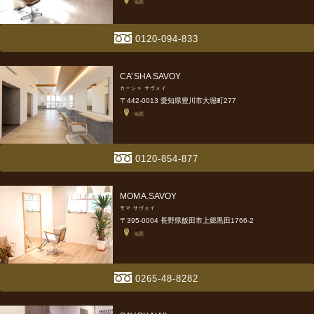
地図
0120-094-833
CA’SHA SAVOY
カーシャ サヴォイ
〒442-0013 愛知県豊川市大堀町277
地図
0120-854-877
MOMA.SAVOY
モマ サヴォイ
〒395-0004 長野県飯田市上郷黒田1766-2
地図
0265-48-8282