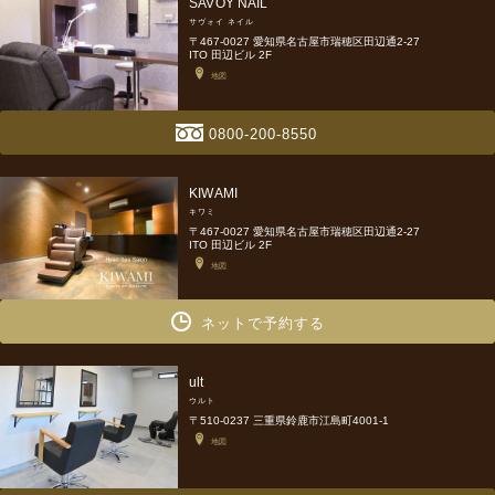
SAVOY NAIL
サヴォイ ネイル
〒467-0027 愛知県名古屋市瑞穂区田辺通2-27
ITO 田辺ビル 2F
地図
0800-200-8550
KIWAMI
キワミ
〒467-0027 愛知県名古屋市瑞穂区田辺通2-27
ITO 田辺ビル 2F
地図
ネットで予約する
ult
ウルト
〒510-0237 三重県鈴鹿市江島町4001-1
地図