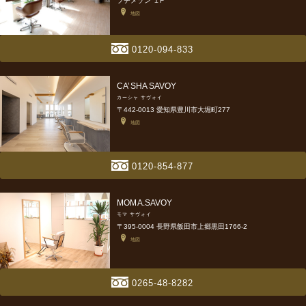
プチメゾン １F
地図
0120-094-833
CA’SHA SAVOY
カーシャ サヴォイ
〒442-0013 愛知県豊川市大堀町277
地図
0120-854-877
MOMA.SAVOY
モマ サヴォイ
〒395-0004 長野県飯田市上郷黒田1766-2
地図
0265-48-8282