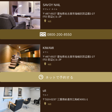
SAVOY NAIL
サヴォイ ネイル
〒467-0027 愛知県名古屋市瑞穂区田辺通2-27
ITO 田辺ビル 2F
地図
0800-200-8550
KIWAMI
キワミ
〒467-0027 愛知県名古屋市瑞穂区田辺通2-27
ITO 田辺ビル 2F
地図
ネットで予約する
ult
ウルト
〒510-0237 三重県鈴鹿市江島町4001-1
地図