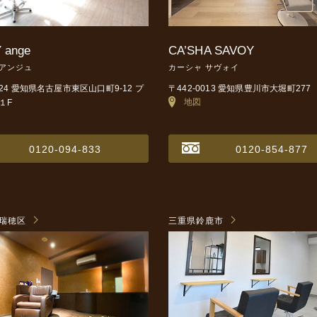
 ange
CA’SHA SAVOY
 アンジュ
カーシャ サヴォイ
0024 愛知県名古屋市東区山口町9-12
プ
〒442-0013 愛知県豊川市大堀町277
地図
１F
0120-094-833
0120-854-877
瑞穂区
三重県鈴鹿市