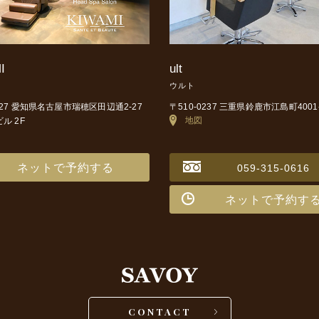
I
ult
ウルト
0027 愛知県名古屋市瑞穂区田辺通2-27
〒510-0237 三重県鈴鹿市江島町4001
地図
ビル 2F
ネットで予約する
059-315-0616
ネットで予約す
CONTACT