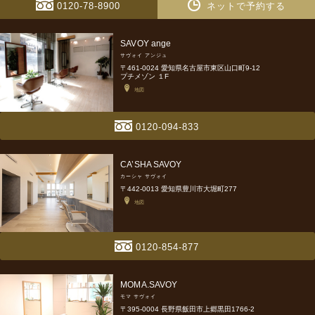
0120-78-8900
ネットで予約する
SAVOY ange
サヴォイ アンジュ
〒461-0024 愛知県名古屋市東区山口町9-12
プチメゾン １F
地図
0120-094-833
CA’SHA SAVOY
カーシャ サヴォイ
〒442-0013 愛知県豊川市大堀町277
地図
0120-854-877
MOMA.SAVOY
モマ サヴォイ
〒395-0004 長野県飯田市上郷黒田1766-2