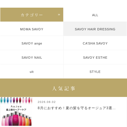
ALL
MOMA SAVOY
SAVOY HAIR DRESSING
SAVOY ange
CA’SHA SAVOY
SAVOY NAIL
SAVOY ESTHE
ult
STYLE
2026.08.02
8月におすすめ！夏の髪を守るオージュア3選...