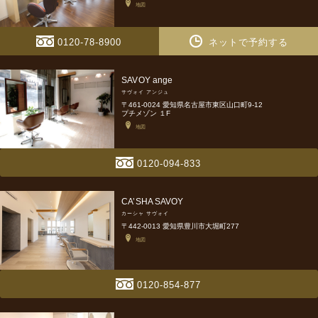
地図
0120-78-8900
ネットで予約する
SAVOY ange
サヴォイ アンジュ
〒461-0024 愛知県名古屋市東区山口町9-12
プチメゾン １F
地図
0120-094-833
CA’SHA SAVOY
カーシャ サヴォイ
〒442-0013 愛知県豊川市大堀町277
地図
0120-854-877