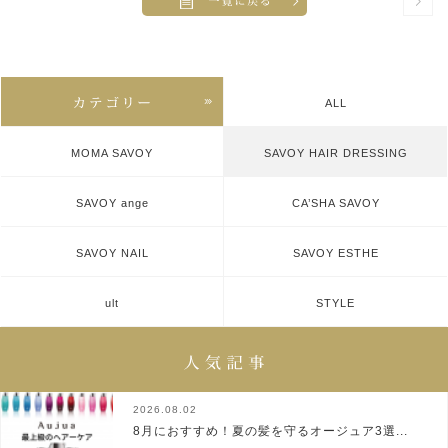
ALL
MOMA SAVOY
SAVOY HAIR DRESSING
SAVOY ange
CA’SHA SAVOY
SAVOY NAIL
SAVOY ESTHE
ult
STYLE
2026.08.02
8月におすすめ！夏の髪を守るオージュア3選...