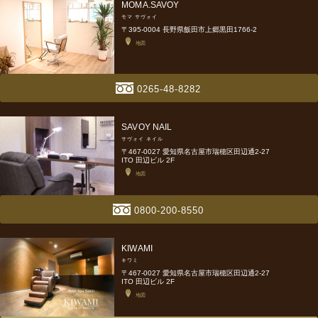
MOMA.SAVOY
モマ サヴォイ
〒395-0004 長野県飯田市上郷黒田1766-2
地図
0265-48-8282
SAVOY NAIL
サヴォイ ネイル
〒467-0027 愛知県名古屋市瑞穂区田辺通2-27
ITO 田辺ビル 2F
地図
0800-200-8550
KIWAMI
キワミ
〒467-0027 愛知県名古屋市瑞穂区田辺通2-27
ITO 田辺ビル 2F
地図