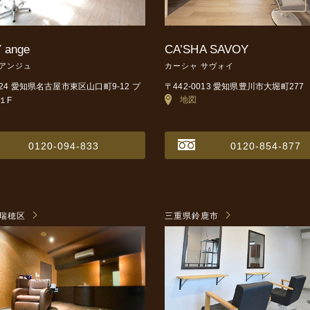
 ange
CA’SHA SAVOY
 アンジュ
カーシャ サヴォイ
0024 愛知県名古屋市東区山口町9-12
プ
〒442-0013 愛知県豊川市大堀町277
地図
１F
0120-094-833
0120-854-877
瑞穂区
三重県鈴鹿市