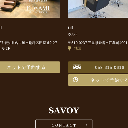
I
ult
ウルト
0027 愛知県名古屋市瑞穂区田辺通2-27
〒510-0237 三重県鈴鹿市江島町4001
地図
ビル 2F
ネットで予約する
059-315-0616
ネットで予約す
CONTACT