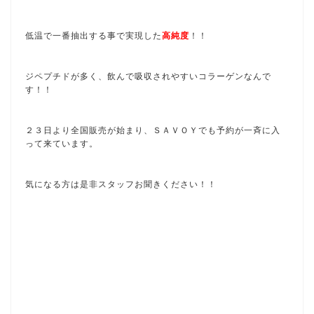
低温で一番抽出する事で実現した
高純度
！！
ジペプチドが多く、飲んで吸収されやすいコラーゲンなんで
す！！
２３日より全国販売が始まり、ＳＡＶＯＹでも予約が一斉に入
って来ています。
気になる方は是非スタッフお聞きください！！