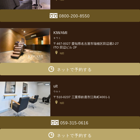
0800-200-8550
KIWAMI
キワミ
〒467-0027 愛知県名古屋市瑞穂区田辺通2-27
ITO 田辺ビル 2F
地図
ネットで予約する
ult
ウルト
〒510-0237 三重県鈴鹿市江島町4001-1
地図
059-315-0616
ネットで予約する