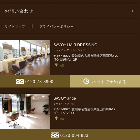
お問い合わせ
|
サイトマップ
プライバシーポリシー
SAVOY HAIR DRESSING
サヴォイ ヘア ドレッシング
〒467-0027 愛知県名古屋市瑞穂区田辺通2-27
ITO 田辺ビル 2F
地図
0120-78-8900
ネットで予約する
SAVOY ange
サヴォイ アンジュ
〒461-0024 愛知県名古屋市東区山口町9-12
プチメゾン １F
地図
0120-094-833