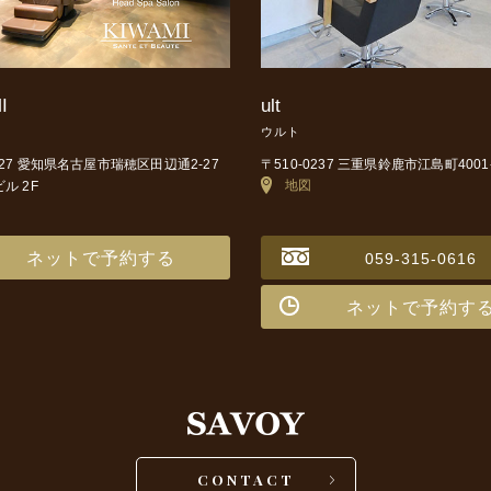
I
ult
ウルト
0027 愛知県名古屋市瑞穂区田辺通2-27
〒510-0237 三重県鈴鹿市江島町4001
地図
ビル 2F
ネットで予約する
059-315-0616
ネットで予約す
CONTACT