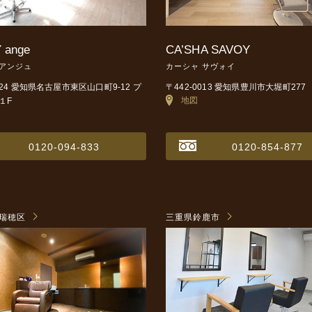
 ange
CA’SHA SAVOY
 アンジュ
カーシャ サヴォイ
0024 愛知県名古屋市東区山口町9-12
プ
〒442-0013 愛知県豊川市大堀町277
地図
１F
0120-094-833
0120-854-877
瑞穂区
三重県鈴鹿市