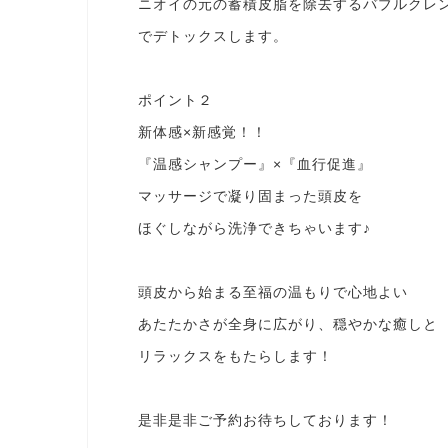
ニオイの元の蓄積皮脂を除去するバブルクレ
でデトックスします。
ポイント２
新体感×新感覚！！
『温感シャンプー』×『血行促進』
マッサージで凝り固まった頭皮を
ほぐしながら洗浄できちゃいます♪
頭皮から始まる至福の温もりで心地よい
あたたかさが全身に広がり、穏やかな癒しと
リラックスをもたらします！
是非是非ご予約お待ちしております！