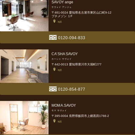
SAVOY ange
サヴォイ アンジュ
〒461-0024 愛知県名古屋市東区山口町9-12
プチメゾン １F
地図
0120-094-833
CA’SHA SAVOY
カーシャ サヴォイ
〒442-0013 愛知県豊川市大堀町277
地図
0120-854-877
MOMA.SAVOY
モマ サヴォイ
〒395-0004 長野県飯田市上郷黒田1766-2
地図