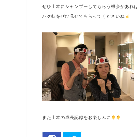
ぜひ山本にシャンプーしてもらう機会があれ
バク転をぜひ見せてもらってくださいね
️
また山本の成長記録をお楽しみに