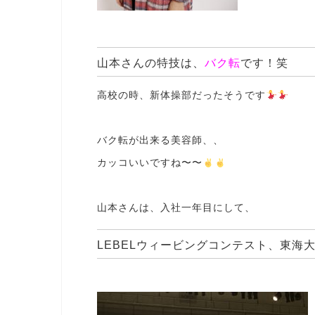
山本さんの特技は、
バク転
です！笑
高校の時、新体操部だったそうです
バク転が出来る美容師、、
カッコいいですね〜〜
️
️
山本さんは、入社一年目にして、
LEBELウィービングコンテスト、東海