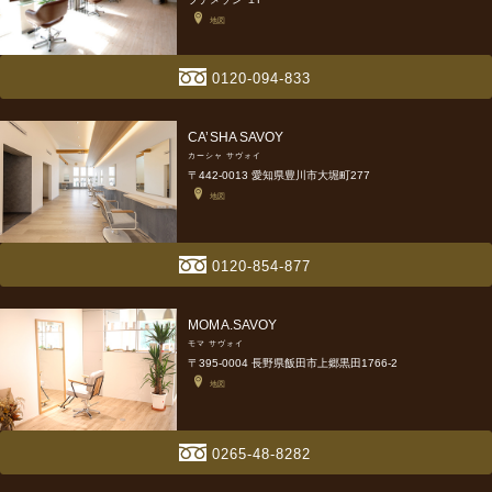
地図
0120-094-833
CA’SHA SAVOY
カーシャ サヴォイ
〒442-0013 愛知県豊川市大堀町277
地図
0120-854-877
MOMA.SAVOY
モマ サヴォイ
〒395-0004 長野県飯田市上郷黒田1766-2
地図
0265-48-8282