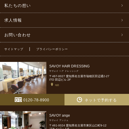
私たちの想い
求人情報
お問い合わせ
|
サイトマップ
プライバシーポリシー
SAVOY HAIR DRESSING
サヴォイ ヘア ドレッシング
〒467-0027 愛知県名古屋市瑞穂区田辺通2-27
ITO 田辺ビル 2F
地図
0120-78-8900
ネットで予約する
SAVOY ange
サヴォイ アンジュ
〒461-0024 愛知県名古屋市東区山口町9-12
プチメゾン １F