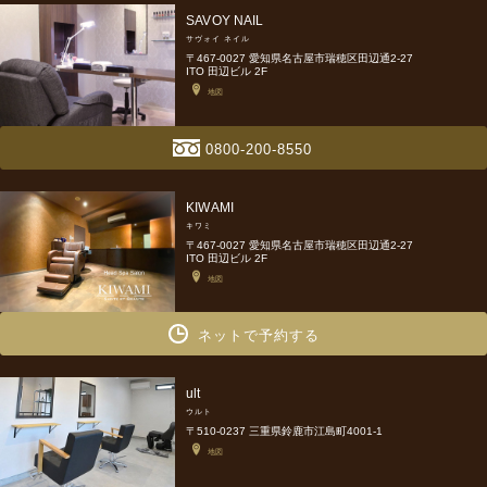
SAVOY NAIL
サヴォイ ネイル
〒467-0027 愛知県名古屋市瑞穂区田辺通2-27
ITO 田辺ビル 2F
地図
0800-200-8550
KIWAMI
キワミ
〒467-0027 愛知県名古屋市瑞穂区田辺通2-27
ITO 田辺ビル 2F
地図
ネットで予約する
ult
ウルト
〒510-0237 三重県鈴鹿市江島町4001-1
地図