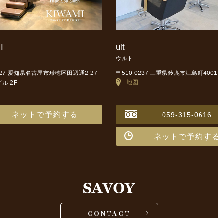
I
ult
ウルト
0027 愛知県名古屋市瑞穂区田辺通2-27
〒510-0237 三重県鈴鹿市江島町4001
地図
ビル 2F
ネットで予約する
059-315-0616
ネットで予約す
CONTACT