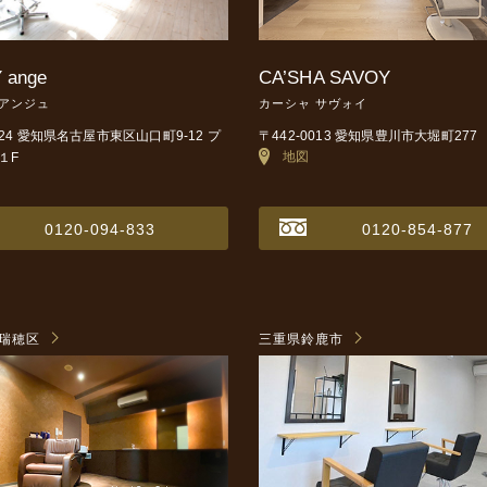
 ange
CA’SHA SAVOY
 アンジュ
カーシャ サヴォイ
0024 愛知県名古屋市東区山口町9-12
プ
〒442-0013 愛知県豊川市大堀町277
地図
１F
0120-094-833
0120-854-877
瑞穂区
三重県鈴鹿市