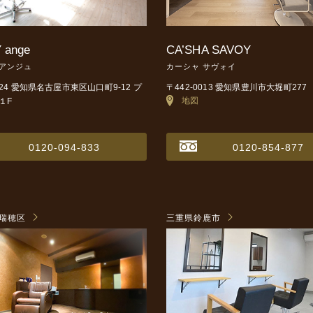
 ange
CA’SHA SAVOY
 アンジュ
カーシャ サヴォイ
0024 愛知県名古屋市東区山口町9-12
プ
〒442-0013 愛知県豊川市大堀町277
地図
１F
0120-094-833
0120-854-877
瑞穂区
三重県鈴鹿市