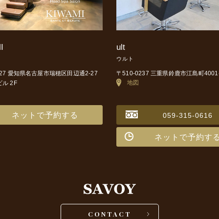
I
ult
ウルト
0027 愛知県名古屋市瑞穂区田辺通2-27
〒510-0237 三重県鈴鹿市江島町4001
地図
ビル 2F
ネットで予約する
059-315-0616
ネットで予約す
CONTACT