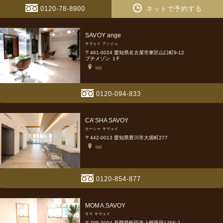
0120-78-8900
ネットで予約する
SAVOY ange
サヴォイ アンジュ
〒461-0024 愛知県名古屋市東区山口町9-12
プチメゾン １F
地図
0120-094-833
CA’SHA SAVOY
カーシャ サヴォイ
〒442-0013 愛知県豊川市大堀町277
地図
0120-854-877
MOMA.SAVOY
モマ サヴォイ
〒395-0004 長野県飯田市上郷黒田1766-2