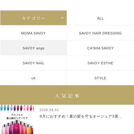
ALL
MOMA SAVOY
SAVOY HAIR DRESSING
SAVOY ange
CA’SHA SAVOY
SAVOY NAIL
SAVOY ESTHE
ult
STYLE
2026.08.02
8月におすすめ！夏の髪を守るオージュア3選...