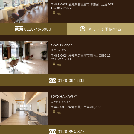
〒467-0027 愛知県名古屋市瑞穂区田辺通2-27
ITO 田辺ビル 2F
地図
0120-78-8900
ネットで予約する
SAVOY ange
サヴォイ アンジュ
〒461-0024 愛知県名古屋市東区山口町9-12
プチメゾン １F
地図
0120-094-833
CA’SHA SAVOY
カーシャ サヴォイ
〒442-0013 愛知県豊川市大堀町277
地図
0120-854-877