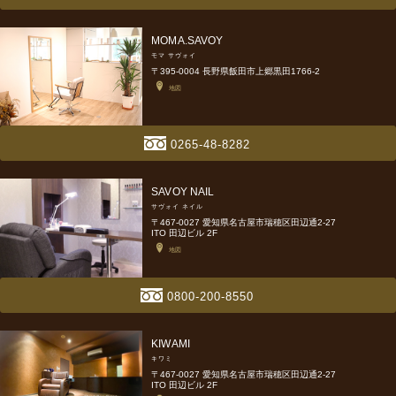
MOMA.SAVOY
モマ サヴォイ
〒395-0004 長野県飯田市上郷黒田1766-2
地図
0265-48-8282
SAVOY NAIL
サヴォイ ネイル
〒467-0027 愛知県名古屋市瑞穂区田辺通2-27
ITO 田辺ビル 2F
地図
0800-200-8550
KIWAMI
キワミ
〒467-0027 愛知県名古屋市瑞穂区田辺通2-27
ITO 田辺ビル 2F