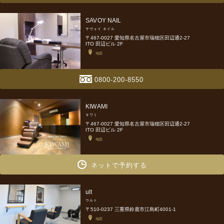
SAVOY NAIL
サヴォイ ネイル
〒467-0027 愛知県名古屋市瑞穂区田辺通2-27
ITO 田辺ビル 2F
地図
0800-200-8550
KIWAMI
キワミ
〒467-0027 愛知県名古屋市瑞穂区田辺通2-27
ITO 田辺ビル 2F
地図
ネットで予約する
ult
ウルト
〒510-0237 三重県鈴鹿市江島町4001-1
地図