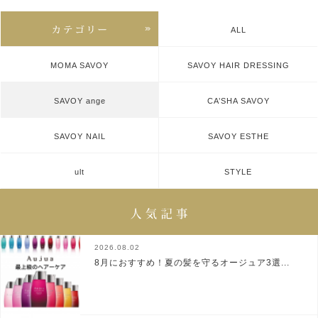
ALL
MOMA SAVOY
SAVOY HAIR DRESSING
SAVOY ange
CA’SHA SAVOY
SAVOY NAIL
SAVOY ESTHE
ult
STYLE
2026.08.02
8月におすすめ！夏の髪を守るオージュア3選...