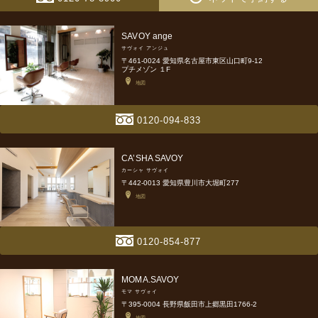
SAVOY ange
サヴォイ アンジュ
〒461-0024 愛知県名古屋市東区山口町9-12
プチメゾン １F
地図
0120-094-833
CA’SHA SAVOY
カーシャ サヴォイ
〒442-0013 愛知県豊川市大堀町277
地図
0120-854-877
MOMA.SAVOY
モマ サヴォイ
〒395-0004 長野県飯田市上郷黒田1766-2
地図