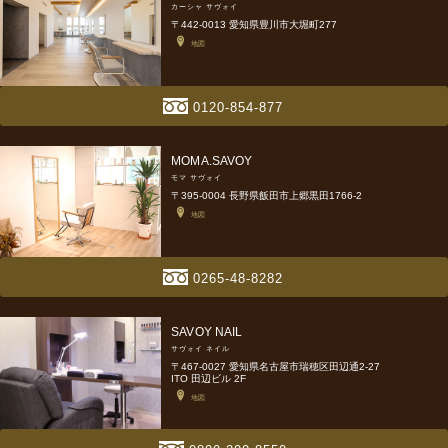
カーシャ サヴォイ
〒442-0013 愛知県豊川市大堀町277
地図
0120-854-877
MOMA.SAVOY
モマ サヴォイ
〒395-0004 長野県飯田市上郷黒田1766-2
地図
0265-48-8282
SAVOY NAIL
サヴォイ ネイル
〒467-0027 愛知県名古屋市瑞穂区田辺通2-27
ITO 田辺ビル 2F
地図