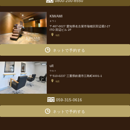
0800-200-8550
KIWAMI
キワミ
〒467-0027 愛知県名古屋市瑞穂区田辺通2-27
ITO 田辺ビル 2F
地図
ネットで予約する
ult
ウルト
〒510-0237 三重県鈴鹿市江島町4001-1
地図
059-315-0616
ネットで予約する