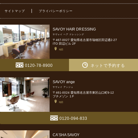
|
サイトマップ
プライバシーポリシー
SAVOY HAIR DRESSING
サヴォイ ヘア ドレッシング
〒467-0027 愛知県名古屋市瑞穂区田辺通2-27
ITO 田辺ビル 2F
地図
0120-78-8900
ネットで予約する
SAVOY ange
サヴォイ アンジュ
〒461-0024 愛知県名古屋市東区山口町9-12
プチメゾン １F
地図
0120-094-833
CA’SHA SAVOY