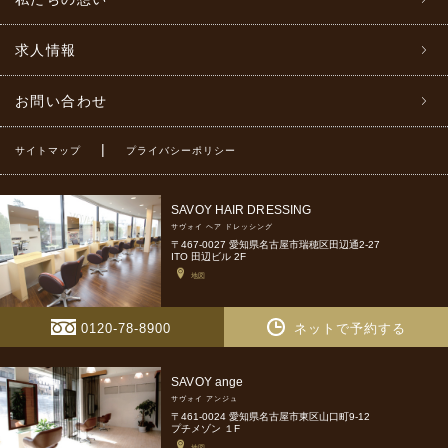
求人情報
お問い合わせ
|
サイトマップ
プライバシーポリシー
SAVOY HAIR DRESSING
サヴォイ ヘア ドレッシング
〒467-0027 愛知県名古屋市瑞穂区田辺通2-27
ITO 田辺ビル 2F
地図
0120-78-8900
ネットで予約する
SAVOY ange
サヴォイ アンジュ
〒461-0024 愛知県名古屋市東区山口町9-12
プチメゾン １F
地図