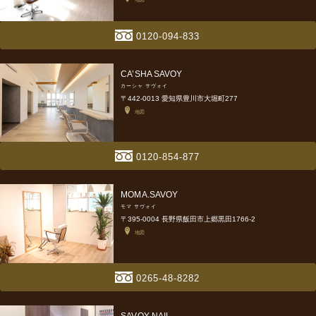
0120-094-833
CA’SHA SAVOY
カーシャ サヴォイ
〒442-0013 愛知県豊川市大堀町277
地図
0120-854-877
MOMA.SAVOY
モマ サヴォイ
〒395-0004 長野県飯田市上郷黒田1766-2
地図
0265-48-8282
SAVOY NAIL