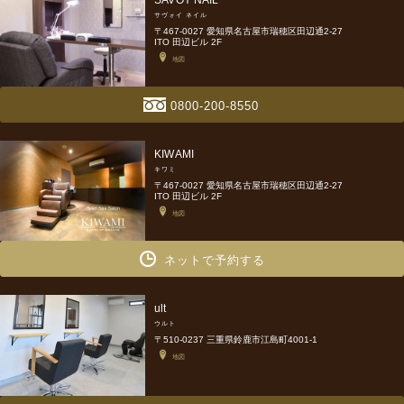
サヴォイ ネイル
〒467-0027 愛知県名古屋市瑞穂区田辺通2-27
ITO 田辺ビル 2F
地図
0800-200-8550
KIWAMI
キワミ
〒467-0027 愛知県名古屋市瑞穂区田辺通2-27
ITO 田辺ビル 2F
地図
ネットで予約する
ult
ウルト
〒510-0237 三重県鈴鹿市江島町4001-1
地図