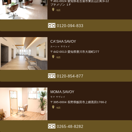
〒461-0024 愛知県名古屋市東区山口町9-12
プチメゾン １F
地図
0120-094-833
CA’SHA SAVOY
カーシャ サヴォイ
〒442-0013 愛知県豊川市大堀町277
地図
0120-854-877
MOMA.SAVOY
モマ サヴォイ
〒395-0004 長野県飯田市上郷黒田1766-2
地図
0265-48-8282