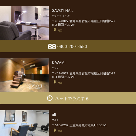
SAVOY NAIL
サヴォイ ネイル
〒467-0027 愛知県名古屋市瑞穂区田辺通2-27
ITO 田辺ビル 2F
地図
0800-200-8550
KIWAMI
キワミ
〒467-0027 愛知県名古屋市瑞穂区田辺通2-27
ITO 田辺ビル 2F
地図
ネットで予約する
ult
ウルト
〒510-0237 三重県鈴鹿市江島町4001-1
地図