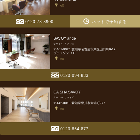
地図
0120-78-8900
ネットで予約する
SAVOY ange
サヴォイ アンジュ
〒461-0024 愛知県名古屋市東区山口町9-12
プチメゾン １F
地図
0120-094-833
CA’SHA SAVOY
カーシャ サヴォイ
〒442-0013 愛知県豊川市大堀町277
地図
0120-854-877