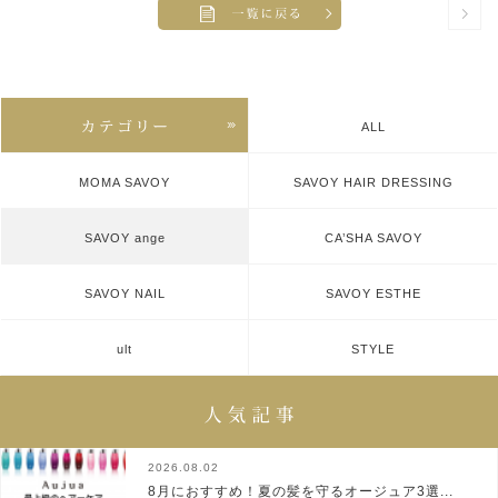
ALL
MOMA SAVOY
SAVOY HAIR DRESSING
SAVOY ange
CA’SHA SAVOY
SAVOY NAIL
SAVOY ESTHE
ult
STYLE
2026.08.02
8月におすすめ！夏の髪を守るオージュア3選...