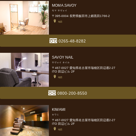
MOMA.SAVOY
モマ サヴォイ
〒395-0004 長野県飯田市上郷黒田1766-2
地図
0265-48-8282
SAVOY NAIL
サヴォイ ネイル
〒467-0027 愛知県名古屋市瑞穂区田辺通2-27
ITO 田辺ビル 2F
地図
0800-200-8550
KIWAMI
キワミ
〒467-0027 愛知県名古屋市瑞穂区田辺通2-27
ITO 田辺ビル 2F
地図