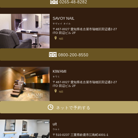
0265-48-8282
SAVOY NAIL
サヴォイ ネイル
〒467-0027 愛知県名古屋市瑞穂区田辺通2-27
ITO 田辺ビル 2F
地図
0800-200-8550
KIWAMI
キワミ
〒467-0027 愛知県名古屋市瑞穂区田辺通2-27
ITO 田辺ビル 2F
地図
ネットで予約する
ult
ウルト
〒510-0237 三重県鈴鹿市江島町4001-1