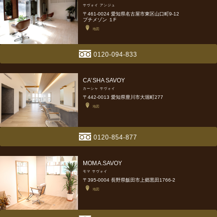
サヴォイ アンジュ
〒461-0024 愛知県名古屋市東区山口町9-12
プチメゾン １F
地図
0120-094-833
CA’SHA SAVOY
カーシャ サヴォイ
〒442-0013 愛知県豊川市大堀町277
地図
0120-854-877
MOMA.SAVOY
モマ サヴォイ
〒395-0004 長野県飯田市上郷黒田1766-2
地図