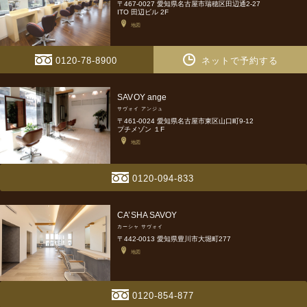
〒467-0027 愛知県名古屋市瑞穂区田辺通2-27
ITO 田辺ビル 2F
地図
0120-78-8900
ネットで予約する
SAVOY ange
サヴォイ アンジュ
〒461-0024 愛知県名古屋市東区山口町9-12
プチメゾン １F
地図
0120-094-833
CA’SHA SAVOY
カーシャ サヴォイ
〒442-0013 愛知県豊川市大堀町277
地図
0120-854-877