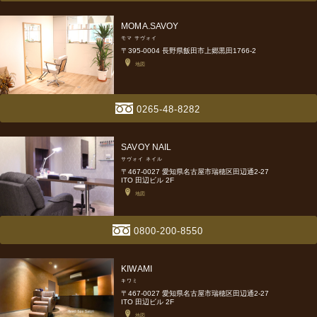
MOMA.SAVOY
モマ サヴォイ
〒395-0004 長野県飯田市上郷黒田1766-2
地図
0265-48-8282
SAVOY NAIL
サヴォイ ネイル
〒467-0027 愛知県名古屋市瑞穂区田辺通2-27
ITO 田辺ビル 2F
地図
0800-200-8550
KIWAMI
キワミ
〒467-0027 愛知県名古屋市瑞穂区田辺通2-27
ITO 田辺ビル 2F
地図