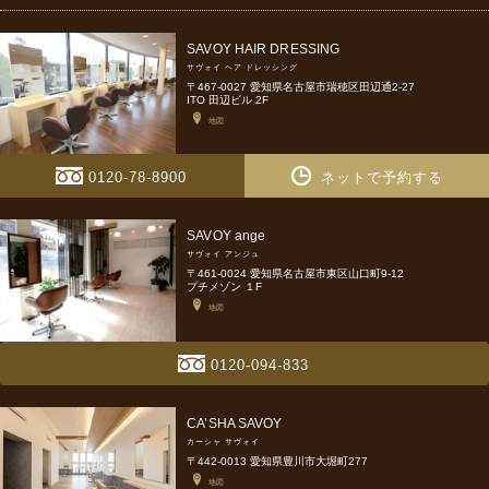
SAVOY HAIR DRESSING
サヴォイ ヘア ドレッシング
〒467-0027 愛知県名古屋市瑞穂区田辺通2-27
ITO 田辺ビル 2F
地図
0120-78-8900
ネットで予約する
SAVOY ange
サヴォイ アンジュ
〒461-0024 愛知県名古屋市東区山口町9-12
プチメゾン １F
地図
0120-094-833
CA’SHA SAVOY
カーシャ サヴォイ
〒442-0013 愛知県豊川市大堀町277
地図