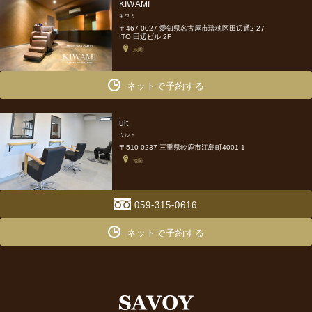
KIWAMI
キワミ
〒467-0027 愛知県名古屋市瑞穂区田辺通2-27
ITO 田辺ビル 2F
地図
ネットで予約する
ult
ウルト
〒510-0237 三重県鈴鹿市江島町4001-1
地図
059-315-0616
ネットで予約する