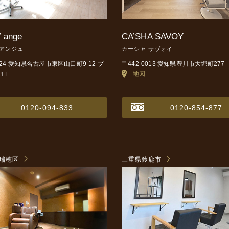
 ange
CA’SHA SAVOY
 アンジュ
カーシャ サヴォイ
0024 愛知県名古屋市東区山口町9-12
プ
〒442-0013 愛知県豊川市大堀町277
地図
１F
0120-094-833
0120-854-877
瑞穂区
三重県鈴鹿市