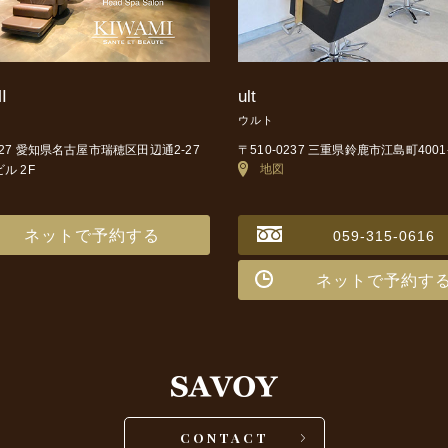
I
ult
ウルト
0027 愛知県名古屋市瑞穂区田辺通2-27
〒510-0237 三重県鈴鹿市江島町4001
地図
ビル 2F
ネットで予約する
059-315-0616
ネットで予約す
CONTACT