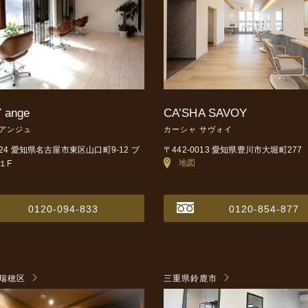
 ange
CA’SHA SAVOY
 アンジュ
カーシャ サヴォイ
0024 愛知県名古屋市東区山口町9-12
プ
〒442-0013 愛知県豊川市大堀町277
地図
１F
0120-094-833
0120-854-877
瑞穂区
三重県鈴鹿市