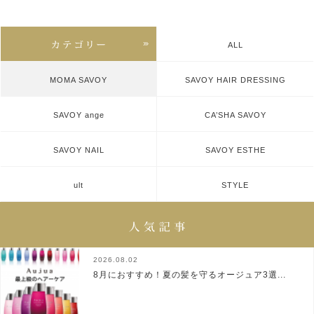
ALL
MOMA SAVOY
SAVOY HAIR DRESSING
SAVOY ange
CA’SHA SAVOY
SAVOY NAIL
SAVOY ESTHE
ult
STYLE
2026.08.02
8月におすすめ！夏の髪を守るオージュア3選...