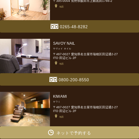
〒395-0004 長野県飯田市上郷黒田1766-2
地図
0265-48-8282
SAVOY NAIL
サヴォイ ネイル
〒467-0027 愛知県名古屋市瑞穂区田辺通2-27
ITO 田辺ビル 2F
地図
0800-200-8550
KIWAMI
キワミ
〒467-0027 愛知県名古屋市瑞穂区田辺通2-27
ITO 田辺ビル 2F
地図
ネットで予約する