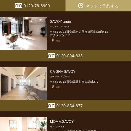
0120-78-8900
ネットで予約する
SAVOY ange
サヴォイ アンジュ
〒461-0024 愛知県名古屋市東区山口町9-12
プチメゾン １F
地図
0120-094-833
CA’SHA SAVOY
カーシャ サヴォイ
〒442-0013 愛知県豊川市大堀町277
地図
0120-854-877
MOMA.SAVOY
モマ サヴォイ