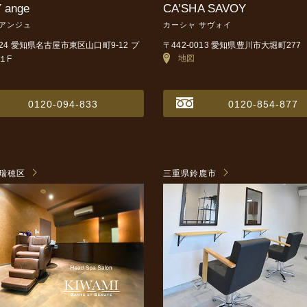
 ange
CA’SHA SAVOY
 アンジュ
カーシャ サヴォイ
0024 愛知県名古屋市東区山口町9-12
プ
〒442-0013 愛知県豊川市大堀町277
地図
１F
0120-094-833
0120-854-877
瑞穂区
三重県鈴鹿市