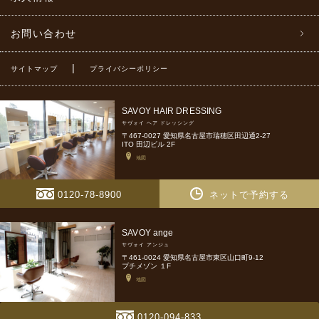
お問い合わせ
|
サイトマップ
プライバシーポリシー
SAVOY HAIR DRESSING
サヴォイ ヘア ドレッシング
〒467-0027 愛知県名古屋市瑞穂区田辺通2-27
ITO 田辺ビル 2F
地図
0120-78-8900
ネットで予約する
SAVOY ange
サヴォイ アンジュ
〒461-0024 愛知県名古屋市東区山口町9-12
プチメゾン １F
地図
0120-094-833