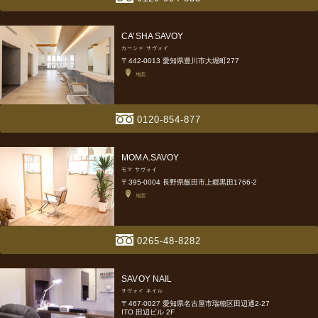
CA’SHA SAVOY
カーシャ サヴォイ
〒442-0013 愛知県豊川市大堀町277
地図
0120-854-877
MOMA.SAVOY
モマ サヴォイ
〒395-0004 長野県飯田市上郷黒田1766-2
地図
0265-48-8282
SAVOY NAIL
サヴォイ ネイル
〒467-0027 愛知県名古屋市瑞穂区田辺通2-27
ITO 田辺ビル 2F