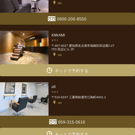
地図
0800-200-8550
KIWAMI
キワミ
〒467-0027 愛知県名古屋市瑞穂区田辺通2-27
ITO 田辺ビル 2F
地図
ネットで予約する
ult
ウルト
〒510-0237 三重県鈴鹿市江島町4001-1
地図
059-315-0616
ネットで予約する