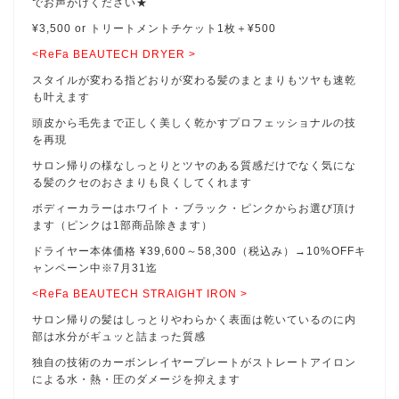
でお声がけください★
¥3,500 or トリートメントチケット1枚＋¥500
<ReFa BEAUTECH DRYER >
スタイルが変わる指どおりが変わる髪のまとまりもツヤも速乾
も叶えます
頭皮から毛先まで正しく美しく乾かすプロフェッショナルの技
を再現
サロン帰りの様なしっとりとツヤのある質感だけでなく気にな
る髪のクセのおさまりも良くしてくれます
ボディーカラーはホワイト・ブラック・ピンクからお選び頂け
ます（ピンクは1部商品除きます）
ドライヤー本体価格 ¥39,600～58,300（税込み）→10%OFFキ
ャンペーン中※7月31迄
<ReFa BEAUTECH STRAIGHT IRON >
サロン帰りの髪はしっとりやわらかく表面は乾いているのに内
部は水分がギュッと詰まった質感
独自の技術のカーボンレイヤープレートがストレートアイロン
による水・熱・圧のダメージを抑えます