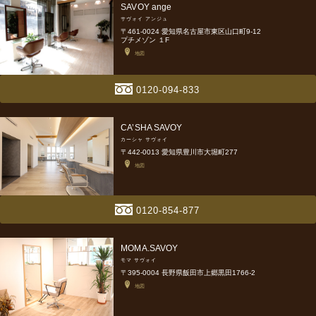
SAVOY ange
サヴォイ アンジュ
〒461-0024 愛知県名古屋市東区山口町9-12
プチメゾン １F
地図
0120-094-833
CA’SHA SAVOY
カーシャ サヴォイ
〒442-0013 愛知県豊川市大堀町277
地図
0120-854-877
MOMA.SAVOY
モマ サヴォイ
〒395-0004 長野県飯田市上郷黒田1766-2
地図