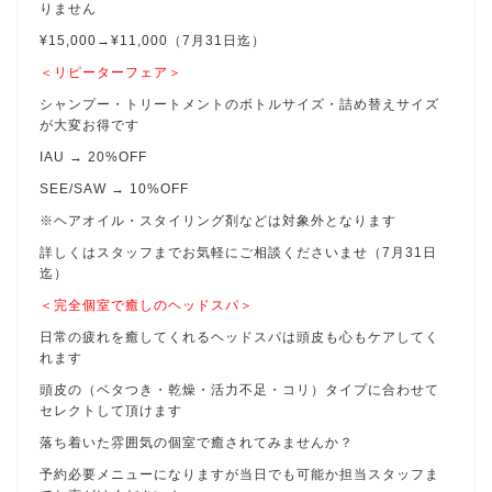
りません
¥15,000→¥11,000（7月31日迄）
＜リピーターフェア＞
シャンプー・トリートメントのボトルサイズ・詰め替えサイズ
が大変お得です
IAU → 20%OFF
SEE/SAW → 10%OFF
※ヘアオイル・スタイリング剤などは対象外となります
詳しくはスタッフまでお気軽にご相談くださいませ（7月31日
迄）
＜完全個室で癒しのヘッドスパ＞
日常の疲れを癒してくれるヘッドスパは頭皮も心もケアしてく
れます
頭皮の（ベタつき・乾燥・活力不足・コリ）タイプに合わせて
セレクトして頂けます
落ち着いた雰囲気の個室で癒されてみませんか？
予約必要メニューになりますが当日でも可能か担当スタッフま