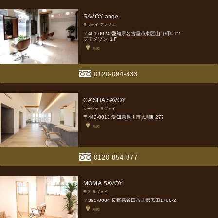
SAVOY ange
サヴォイ アンジュ
〒461-0024 愛知県名古屋市東区山口町9-12
プチメゾン １F
地図
0120-094-833
CA’SHA SAVOY
カーシャ サヴォイ
〒442-0013 愛知県豊川市大堀町277
地図
0120-854-877
MOMA.SAVOY
モマ サヴォイ
〒395-0004 長野県飯田市上郷黒田1766-2
地図