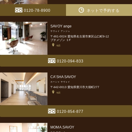
0120-78-8900
ネットで予約する
SAVOY ange
サヴォイ アンジュ
〒461-0024 愛知県名古屋市東区山口町9-12
プチメゾン １F
地図
0120-094-833
CA’SHA SAVOY
カーシャ サヴォイ
〒442-0013 愛知県豊川市大堀町277
地図
0120-854-877
MOMA.SAVOY