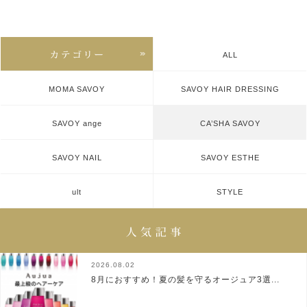
ALL
MOMA SAVOY
SAVOY HAIR DRESSING
SAVOY ange
CA’SHA SAVOY
SAVOY NAIL
SAVOY ESTHE
ult
STYLE
2026.08.02
8月におすすめ！夏の髪を守るオージュア3選...