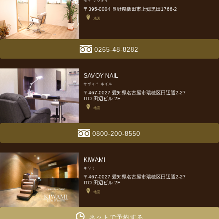
モマ サヴォイ
〒395-0004 長野県飯田市上郷黒田1766-2
地図
0265-48-8282
SAVOY NAIL
サヴォイ ネイル
〒467-0027 愛知県名古屋市瑞穂区田辺通2-27
ITO 田辺ビル 2F
地図
0800-200-8550
KIWAMI
キワミ
〒467-0027 愛知県名古屋市瑞穂区田辺通2-27
ITO 田辺ビル 2F
地図
ネットで予約する