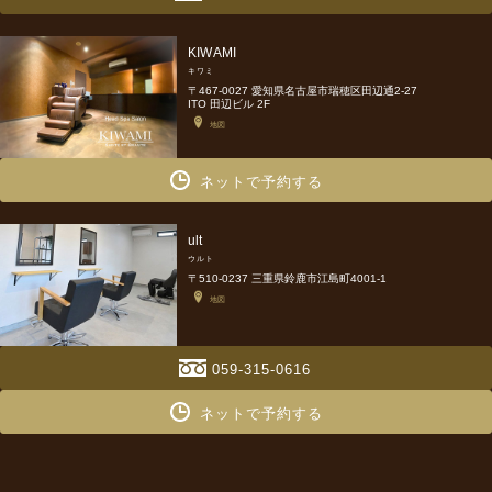
KIWAMI
キワミ
〒467-0027 愛知県名古屋市瑞穂区田辺通2-27
ITO 田辺ビル 2F
地図
ネットで予約する
ult
ウルト
〒510-0237 三重県鈴鹿市江島町4001-1
地図
059-315-0616
ネットで予約する