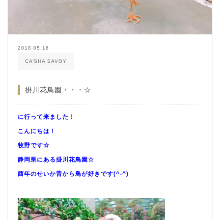
2018.05.16
CA’SHA SAVOY
掛川花鳥園・・・☆
に行って来ました！
こんにちは！
牧野です☆
静岡県にある掛川花鳥園☆
酉年のせいか昔から鳥が好きです(^-^)