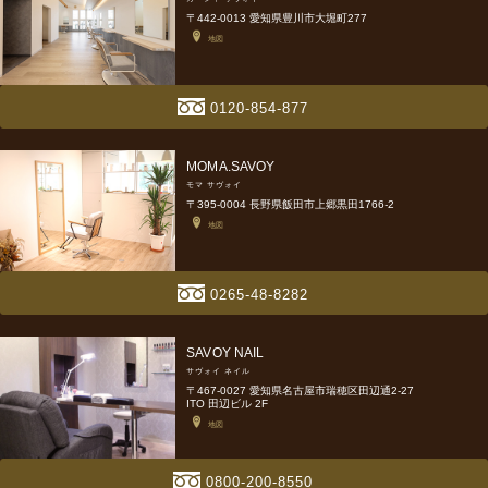
〒442-0013 愛知県豊川市大堀町277
地図
0120-854-877
MOMA.SAVOY
モマ サヴォイ
〒395-0004 長野県飯田市上郷黒田1766-2
地図
0265-48-8282
SAVOY NAIL
サヴォイ ネイル
〒467-0027 愛知県名古屋市瑞穂区田辺通2-27
ITO 田辺ビル 2F
地図
0800-200-8550