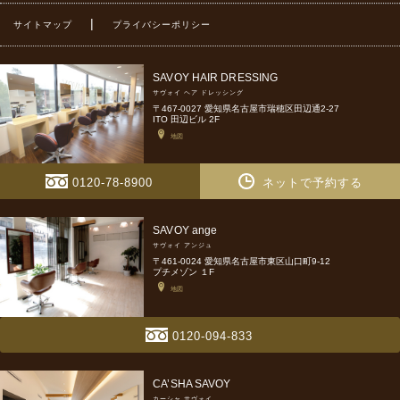
|
サイトマップ
プライバシーポリシー
SAVOY HAIR DRESSING
サヴォイ ヘア ドレッシング
〒467-0027 愛知県名古屋市瑞穂区田辺通2-27
ITO 田辺ビル 2F
地図
0120-78-8900
ネットで予約する
SAVOY ange
サヴォイ アンジュ
〒461-0024 愛知県名古屋市東区山口町9-12
プチメゾン １F
地図
0120-094-833
CA’SHA SAVOY
カーシャ サヴォイ